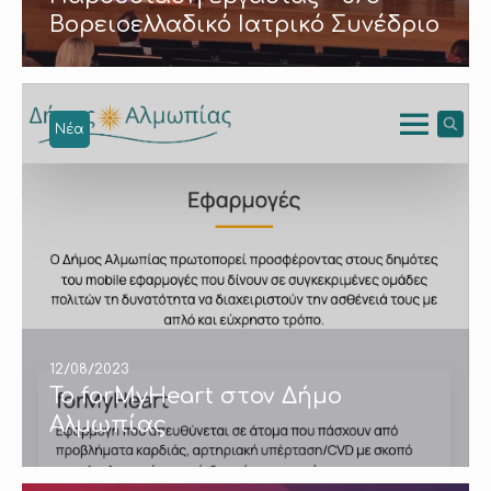
Βορειοελλαδικό Ιατρικό Συνέδριο
Νέα
12/08/2023
Το forMyHeart στον Δήμο
Αλμωπίας