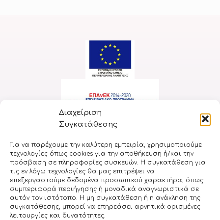
Διαχείριση
Συγκατάθεσης
Για να παρέχουμε την καλύτερη εμπειρία, χρησιμοποιούμε
τεχνολογίες όπως cookies για την αποθήκευση ή/και την
πρόσβαση σε πληροφορίες συσκευών. Η συγκατάθεση για
Υλοποιήθηκε στο πλαίσιο της Δράσης «ΕΡΕΥΝΩ-ΔΗΜΙΟΥΡΓΩ-
τις εν λόγω τεχνολογίες θα μας επιτρέψει να
ΚΑΙΝΟΤΟΜΩ» και συγχρηματοδοτήθηκε από την Ευρωπαϊκή
επεξεργαστούμε δεδομένα προσωπικού χαρακτήρα, όπως
Ένωση και εθνικούς πόρους μέσω του Ε.Π.
συμπεριφορά περιήγησης ή μοναδικά αναγνωριστικά σε
αυτόν τον ιστότοπο. Η μη συγκατάθεση ή η ανάκληση της
«Ανταγωνιστικότητα, Επιχειρηματικότητα & Καινοτομία
συγκατάθεσης, μπορεί να επηρεάσει αρνητικά ορισμένες
(ΕΠΑνΕΚ)» (κωδικός έργου: Τ2ΕΔΚ-01232)
λειτουργίες και δυνατότητες.